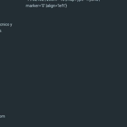
marker='0' |align='left'}
cnico y
s.
com