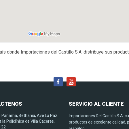
aís donde Importaciones del Castillo S.A. distribuye sus product
ACTENOS
SERVICIO
AL CLIENTE
 Panamá, Bethania, Ave La Paz.
Importaciones Del Castillo S.A. c
 la Policlínica de Villa Cáceres.
productos de excelente calidad, p
G122
respaldo.