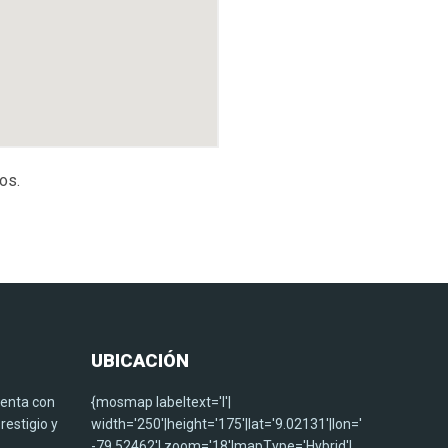
os.
UBICACIÓN
uenta con
{mosmap labeltext='I'|
restigio y
width='250'|height='175'|lat='9.02131'|lon='
-79.52462'| zoom='18'|mapType='Hybrid'|