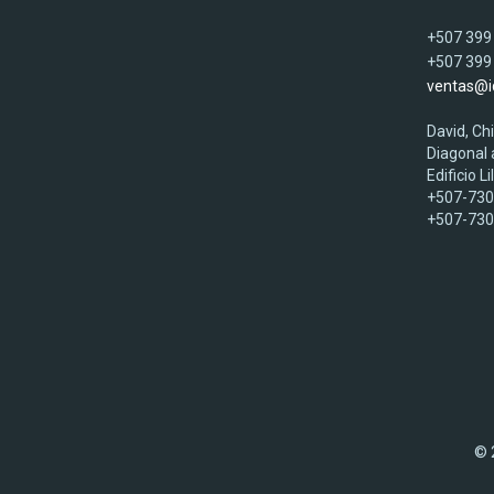
+507 399
+507 399
ventas@id
David, Ch
Diagonal 
Edificio Li
+507-73
+507-73
© 